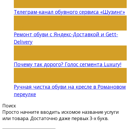
Мар
Телеграм-канал обувного сервиса «Шузинг»
20
Май
Ремонт обуви с Яндекс-Доставкой и Gett-
Delivery
26
Апр
Почему так дорого? Голос сегмента Luxury!
03
Фев
Ручная чистка обуви на кресле в Романовом
переулке
Поиск
Просто начните вводить искомое название услуги
или товара. Достаточно даже первых 3-х букв.