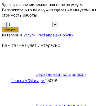
Здесь указана минимальная цена за услугу.
Расскажите, что вам нужно сделать и мы уточним
стоимость работы.
Количество
товара
Заказать
Покраска
Категории:
Услуги
,
Реставрация обуви
и
Вам также будет интересно…
перекрашивание
обуви
из
гладкой
кожи
Зеркальная полировка -
Глассаж/Glaçage
2500
₽
Реставрация царапин и