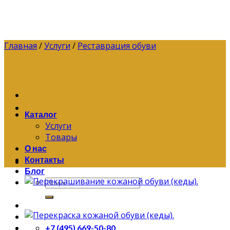
Skip
to
content
Главная
/
Услуги
/
Реставрация обуви
Каталог
Услуги
Товары
О нас
Контакты
Блог
Искать:
+7 (495) 669-50-80